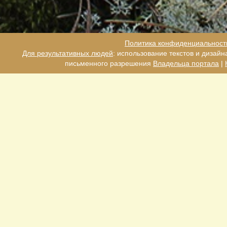
Политика конфиденциальност
Для результативных людей
: использование текстов и дизай
письменного разрешения
Владельца портала
|