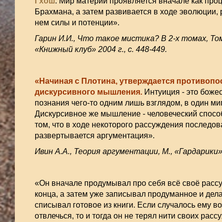
Гхош
. Мир материи проявляется вначале как про
Брахмана, а затем развивается в ходе эволюции,
нем силы и потенции».
Гарин И.И., Что такое мистика? В 2-х томах, Том 
«Книжный клуб» 2004 г., с. 448-449.
«Начиная с Плотина, утверждается противопо
дискурсивного мышления.
Интуиция - это боже
познания чего-то одним лишь взглядом, в один миг
Дискурсивное же мышление - человеческий спосо
том, что в ходе некоторого рассуждения последов
развертывается аргументация».
Ивин А.А., Теория аргументации, М., «Гардарики», 
«Он вначале продумывал про себя всё своё рассу
конца, а затем уже записывал продуманное и делал
списывал готовое из книги. Если случалось ему в
отвлечься, то и тогда он не терял нити своих рас