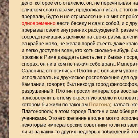
дело, которое его отвлекло, он, не перечитывая на
слишком слаб глазами, продолжал писать с того же
прервали, будто и не отрывался ни на миг от рабо
одновременно
вести беседу и сам с собой, и с др
прерывал своих внутренних рассуждений, разве чт
сосредоточившись целиком на своих размышлениях
ел крайне мало, не желая порой съесть даже краю
и легко доступен всем, кто хоть сколько-нибудь бы
прожив в Риме двадцать шесть лет и бывая посре
спорах, он ни в ком не нажил себе врага. Императ
Салонина относились к Плотину с большим уважен
использовать их дружеское расположение для одн
Кампании, говорят, был некогда город философов
разрушенный; Плотин просил императора восстано
присовокупить к нему окрестную землю и основать
котором бы жили по законам
Платона
; назвать же
Платонополь; в этом городе Плотин и сам обещал
учениками. Это его желание вполне могло исполн
некоторые императорские советники то ли из завист
ли из-за каких-то других недобрых побуждений эт