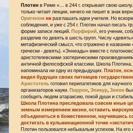
Плотин
в Риме «… в 244 г. открывает свою школу. 
только читает лекции, ничего не пишет в знак верн
Оригеном
не
разглашать идеи учителя. Но вскоре
соблюдения, и уже с 254 г. Плотин начал писать тр
форме записи лекций.
Порфирий
, его ученик, со
разделив по девять в шесть групп. Числу «девять
метафизический смысл, что отражено в названии
гречески - девять). «Эннеады» вместе с платонов
аристотелевскими эзотерическими произведения
античной философской классики. Школа Плотина,
напоминала ни одну из предыдущих.
Платон, ос
видел будущих своих питомцев государствен
Аристотель
готовил перипатетиков для научного 
организаторов науки.
Пиррон
,
Эпикур
,
Зенон
был
сообщить людям атараксию, покой души и стабиль
Школа Плотина преследовала совсем иные це
земным измерением жизни, оставить мирскую 
объединиться в божественном, научившись со
достигать в кульминационной точке «экстатич
Плотин пользовался небывалым успехом. На его