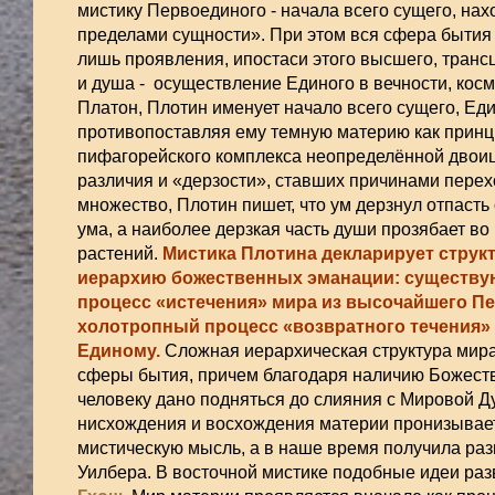
мистику Первоединого - начала всего сущего, на
пределами сущности». При этом вся сфера бытия 
лишь проявления, ипостаси этого высшего, транс
и душа - осуществление Единого в вечности, космо
Платон, Плотин именует начало всего сущего, Еди
противопоставляя ему темную материю как принци
пифагорейского комплекса неопределённой двоиц
различия и «дерзости», ставших причинами пере
множество, Плотин пишет, что ум дерзнул отпасть 
ума, а наиболее дерзкая часть души прозябает во
растений.
Мистика Плотина декларирует структ
иерархию божественных эманации: существу
процесс «истечения» мира из высочайшего П
холотропный процесс «возвратного течения» 
Единому.
Сложная иерархическая структура мира
сферы бытия, причем благодаря наличию Божест
человеку дано подняться до слияния с Мировой Д
нисхождения и восхождения материи пронизывае
мистическую мысль, а в наше время получила раз
Уилбера. В восточной мистике подобные идеи ра