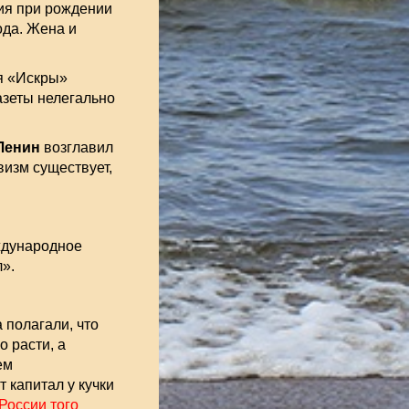
лия при рождении
ода. Жена и
я «Искры»
газеты нелегально
 Ленин
возглавил
изм существует,
ждународное
».
 полагали, что
 расти, а
ем
капитал у кучки
 России того