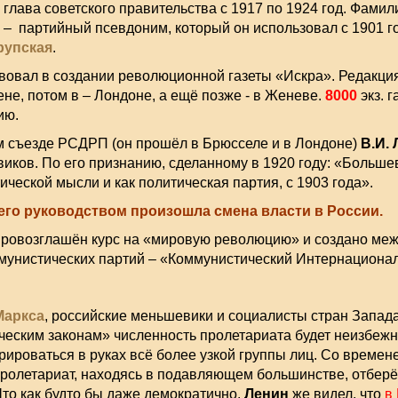
глава советского правительства с 1917 по 1924 год. Фами
– партийный псевдоним, который он использовал с 1901 г
Крупская
.
твовал в создании революционной газеты «Искра». Редакци
не, потом в – Лондоне, а ещё позже - в Женеве.
8000
экз. 
ию.
-м съезде РСДРП (он прошёл в Брюсселе и в Лондоне)
В.И.
ков. По его признанию, сделанному в 1920 году: «Большев
ической мысли и как политическая партия, с 1903 года».
 его руководством произошла смена власти в России.
 провозглашён курс на «мировую революцию» и создано ме
мунистических партий – «Коммунистический Интернационал
Маркса
, российские меньшевики и социалисты стран Запада
ческим законам» численность пролетариата будет неизбежно
трироваться в руках всё более узкой группы лиц. Со времен
летариат, находясь в подавляющем большинстве, отберёт 
Что как будто бы даже демократично.
Ленин
же видел, что
в