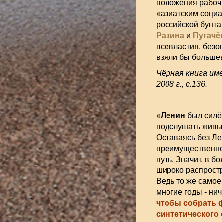
положения рабочи
«азиатским социа
российской бунта
Разина
и
Пугачё
всевластия, безо
взяли бы большев
Чёрная книга име
2008 г., с.136.
«
Ленин
был силён
подслушать живые
Оставаясь без Ле
преимущественно 
путь. Значит, в б
широко распростр
Ведь то же самое
многие годы - нич
чтобы собрать ф
синтетического 