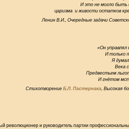
И это не могло быть 
царизма и живости остатков кр
Ленин В.И., Очередные задачи Советско
«Он управлял
И только п
Я думал
Века 
Предвестьем льго
И гнётом мст
Стихотворение
Б.Л. Пастернака
, Высокая бо
й революционер и руководитель партии профессиональн