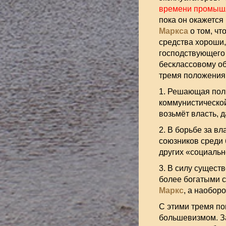
времени промы
пока он окажется
Маркса
о том, чт
средства хороши,
господствующего 
бесклассовому об
тремя положения
1. Решающая пол
коммунистической
возьмёт власть, 
2. В борьбе за в
союзников среди 
других «социальн
3. В силу сущест
более богатыми 
Маркс
, а наоборо
С этими тремя п
большевизмом. З