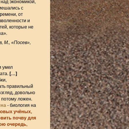
 над экономикой,
мешались с
ремени, от
зволенности и
тей, которые не
ва».
, М., «Посев»,
и умел
ата.
[…]
ки,
зать правильный
взгляд, довольно
 потому ложен.
ина
- биология на
довых учёных,
овить почву для
ою очередь,