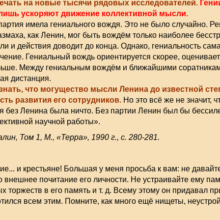
ечать на новые тысячи рядовых исследователей.
Гени
а лишь ускоряют движение коллективной мысли.
артия имела гениального вождя. Это не было случайно. Р
размаха, как Ленин, мог быть вождём только наиболее бесст
ли и действия доводит до конца. Однако, гениальность сама
ение. Гениальный вождь ориентируется скорее, оценивает
альше. Между гениальным вождём и ближайшими соратника
ая дистанция.
знать, что могущество мысли Ленина до известной ст
ть развития его сотрудников.
Но это всё же не значит, 
ия без Ленина была ничто. Без партии Ленин был бы бессиле
лективной научной работы».
ин, Том 1, М., «Терра», 1990 г., с. 280-281.
е... и крестьяне! Большая у меня просьба к вам: не давайт
о внешнее почитание его личности. Не устраивайте ему па
 торжеств в его память и т. д. Всему этому он придавал пр
готился всем этим. Помните, как много ещё нищеты, неустро