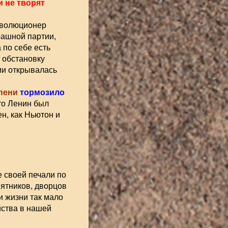
и не творят
еволюционер
рашной партии,
 по себе есть
 обстановку
ми открывалась
епени
тормозило
что Ленин был
н, как Ньютон и
е своей печали по
мятников, дворцов
и жизни так мало
йства в нашей