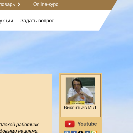
ловарь
Online-курс
укции
Задать вопрос
Викентьев И.Л.
Youtube
- плохой работник
едовыми нациями.