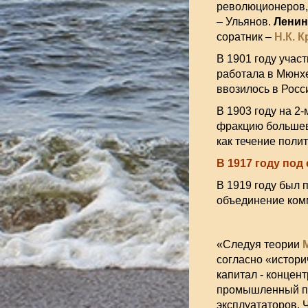
революционеров, 
– Ульянов.
Ленин
соратник –
Н.К. 
В 1901 году учас
работала в Мюнхе
ввозилось в Росс
В 1903 году на 2
фракцию большеви
как течение полит
В 1917 году под
В 1919 году был
объединение ком
«Следуя теории
согласно «истори
капитал - концен
промышленный про
эксплуататоров. 