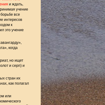
ления
и ждать,
принимая учение
 борьбе все
ие интересов
ходом к
л это учение
«авангарду»,
та», когда
риат, но ищет
олот и серп) и
ых стран их
нах, как полагал
ом или
номического