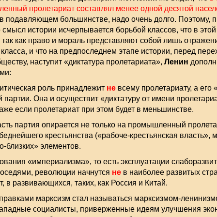
шленный
пролетариат
составлял менее одной десятой насе
 в подавляющем большинстве, надо очень долго. Поэтому, 
о смысл истории исчерпывается борьбой классов, что в этой
 так как право и мораль представляют собой лишь отражен
класса, и что на предпоследнем этапе истории, перед пере
ществу, наступит «диктатура пролетариата»,
Ленин
дополни
ми:
итическая роль принадлежит
не
всему пролетариату, а его 
 партии. Она и осуществит «диктатуру от имени пролетариа
даже если пролетариат при этом будет в меньшинстве.
ласть партия опирается не только на промышленный пролета
беднейшего крестьянства («рабоче-крестьянская власть», м
о-близких» элементов.
вования «империализма», то есть эксплуатации слаборазвит
соседями, революции начнутся
не
в наиболее развитых стра
т, в развивающихся, таких, как Россия и Китай.
оправками марксизм стал называться марксизмом-ленинизм
ападные социалисты, приверженные идеям улучшения эко