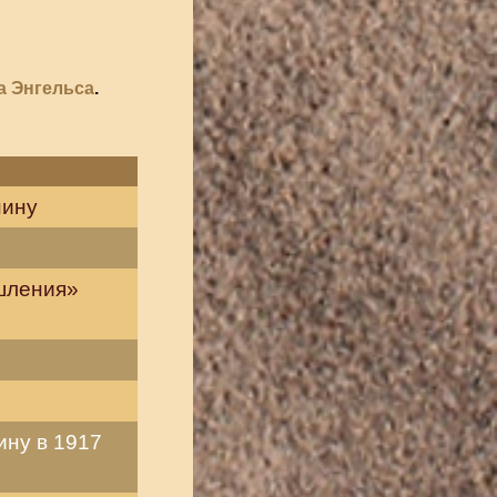
 Энгельса
.
нину
шления»
ину в 1917