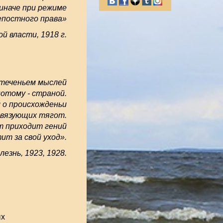
иначе при режиме
епостного права»
й власти, 1918 г.
 теченьем мыслей
отому - страной.
 о происхожденьи
связующих тягот.
т приходит гений
ит за свой уход».
лезнь, 1923, 1928.
ых