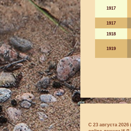
1917
1917
1918
1919
С 23 августа 202