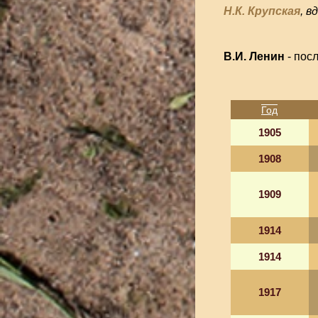
Н.К. Крупская
, в
В.И. Ленин
- пос
Год
1905
1908
1909
1914
1914
1917