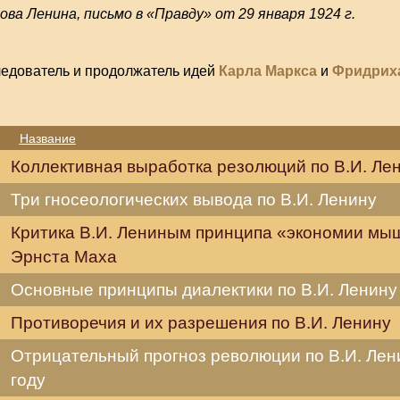
дова Ленина, письмо в «Правду» от 29 января 1924 г.
ледователь и продолжатель идей
Карла Маркса
и
Фридриха
Название
Коллективная выработка резолюций по В.И. Ле
Три гносеологических вывода по В.И. Ленину
Критика В.И. Лениным принципа «экономии мы
Эрнста Маха
Основные принципы диалектики по В.И. Ленину
Противоречия и их разрешения по В.И. Ленину
Отрицательный прогноз революции по В.И. Лен
году