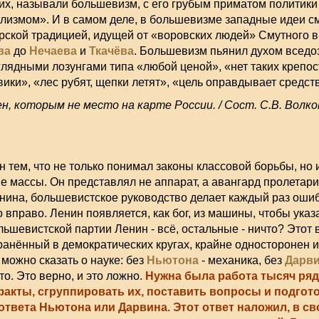
х, называли большевизм, с его грубым приматом политики
лизмом». И в самом деле, в большевизме западные идеи с
рской традицией, идущей от «воровских людей» Смутного в
ва
до
Нечаева
и
Ткачёва
. Большевизм пьянил духом вседо
глядными лозунгами типа «любой ценой», «нет таких крепос
ики», «лес рубят, щепки летят», «цель оправдывает средст
н, которым не место на карте России. / Сост. С.В. Волков
 тем, что не только понимал законы классовой борьбы, но 
 массы. Он представлял не аппарат, а авангард пролетари
нина, большевистское руководство делает каждый раз ошиб
вправо. Ленин появляется, как бог, из машины, чтобы ука
ольшевистской партии Ленин - всё, остальные - ничто? Этот 
анённый в демократических кругах, крайне односторонен и
 можно сказать о науке: без
Ньютона
- механика, без
Дарв
то. Это верно, и это ложно.
Нужна была работа тысяч ря
акты, сгруппировать их, поставить вопросы и подгот
ответа Ньютона или Дарвина. Этот ответ наложил, в св